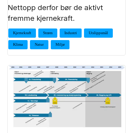
Nettopp derfor bør de aktivt
fremme kjernekraft.
Kjernekraft
Strøm
Industri
Utslippsmål
Klima
Natur
Miljø