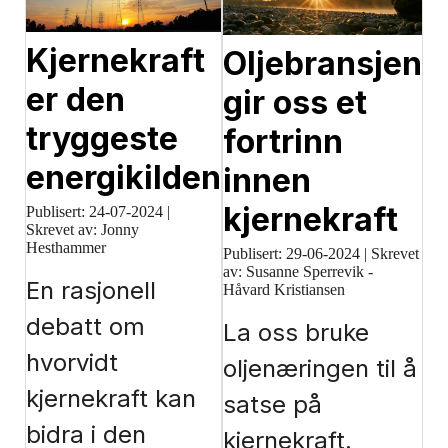
Kjernekraft
Oljebransjen
er den
gir oss et
tryggeste
fortrinn
energikilden
innen
kjernekraft
Publisert:
24-07-2024
|
Skrevet av: Jonny
Hesthammer
Publisert:
29-06-2024
|
Skrevet
av: Susanne Sperrevik -
En rasjonell
Håvard Kristiansen
debatt om
La oss bruke
hvorvidt
oljenæringen til å
kjernekraft kan
satse på
bidra i den
kjernekraft.