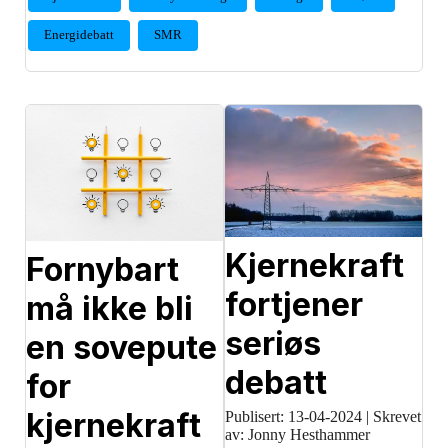
Energidebatt
SMR
Kjernekraft
Fornybart
fortjener
må ikke bli
seriøs
en sovepute
debatt
for
kjernekraft
Publisert:
13-04-2024
|
Skrevet
av: Jonny Hesthammer