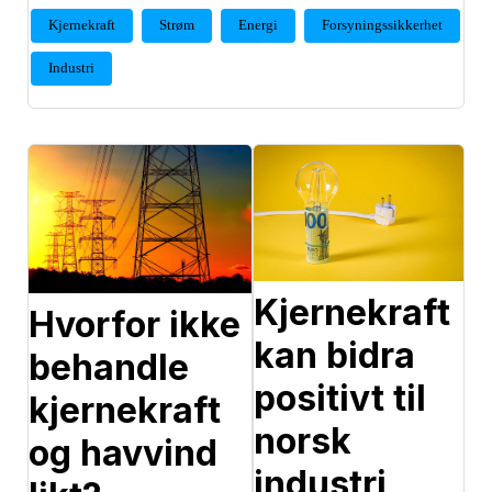
Kjernekraft
Strøm
Energi
Forsyningssikkerhet
Industri
Kjernekraft
Hvorfor ikke
kan bidra
behandle
positivt til
kjernekraft
norsk
og havvind
industri