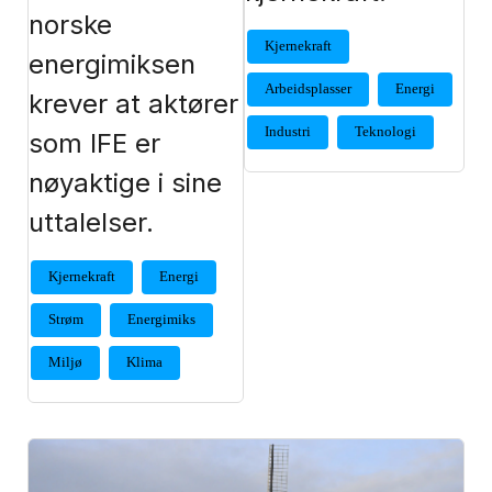
norske
Kjernekraft
energimiksen
Arbeidsplasser
Energi
krever at aktører
Industri
Teknologi
som IFE er
nøyaktige i sine
uttalelser.
Kjernekraft
Energi
Strøm
Energimiks
Miljø
Klima