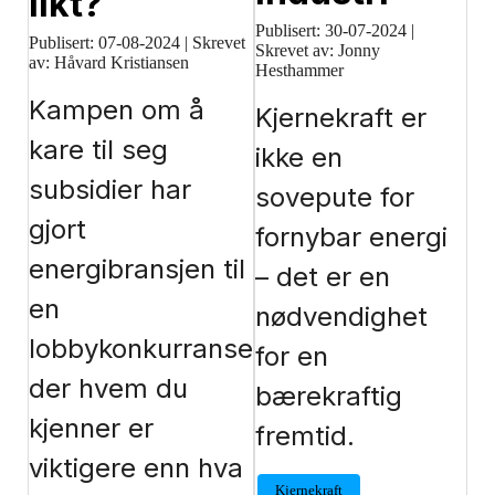
likt?
Publisert:
30-07-2024
|
Publisert:
07-08-2024
|
Skrevet
Skrevet av: Jonny
av: Håvard Kristiansen
Hesthammer
Kampen om å
Kjernekraft er
kare til seg
ikke en
subsidier har
sovepute for
gjort
fornybar energi
energibransjen til
– det er en
en
nødvendighet
lobbykonkurranse
for en
der hvem du
bærekraftig
kjenner er
fremtid.
viktigere enn hva
Kjernekraft