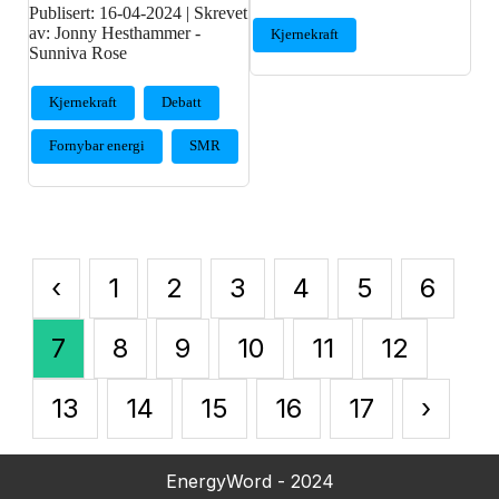
Publisert:
16-04-2024
|
Skrevet
av: Jonny Hesthammer -
Kjernekraft
Sunniva Rose
Kjernekraft
Debatt
Fornybar energi
SMR
‹
1
2
3
4
5
6
7
8
9
10
11
12
13
14
15
16
17
›
EnergyWord - 2024