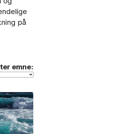
n og
endelige
kning på
tter emne: