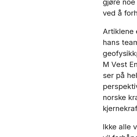
gjøre noe
ved å forh
Artiklene
hans team
geofysikk
M Vest En
ser på he
perspekti
norske kr
kjernekraf
Ikke alle 