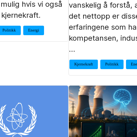
mulig hvis vi også
vanskelig å forstå, a
kjernekraft.
det nettopp er diss
erfaringene som har
Politikk
Energi
kompetansen, indus
…
Kjernekraft
Politikk
Ene