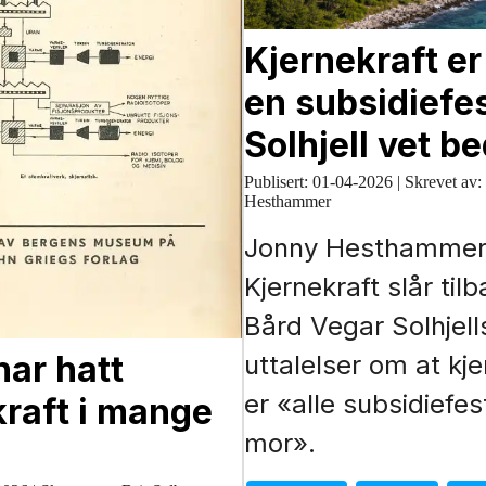
Kjernekraft er
en subsidiefes
Solhjell vet b
Publisert:
01-04-2026
|
Skrevet av:
Hesthammer
Jonny Hesthammer 
Kjernekraft slår til
Bård Vegar Solhjell
har hatt
uttalelser om at kje
er «alle subsidiefes
kraft i mange
mor».