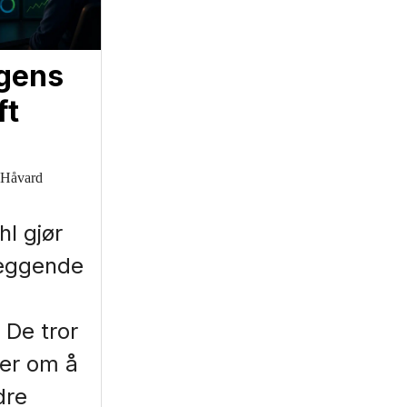
igens
ft
 Håvard
l gjør
eggende
 De tror
ler om å
dre