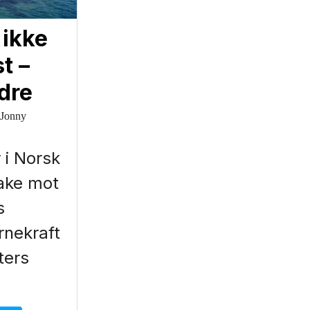
 ikke
t –
edre
 Jonny
i Norsk
bake mot
s
rnekraft
ters