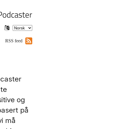
Podcaster
RSS feed
dcaster
nte
itive og
basert på
vi må