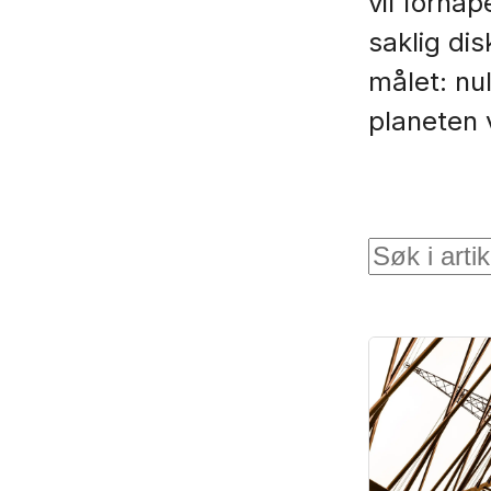
vil forhåp
saklig di
målet: nu
planeten 