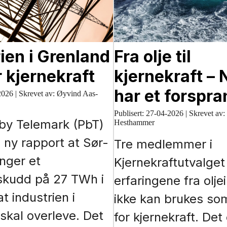
ien i Grenland
Fra olje til
 kjernekraft
kjernekraft – 
har et forspra
2026
|
Skrevet av: Øyvind Aas-
Publisert:
27-04-2026
|
Skrevet av:
by Telemark (PbT)
Hesthammer
n ny rapport at Sør-
Tre medlemmer i
nger et
Kjernekraftutvalge
skudd på 27 TWh i
erfaringene fra olje
t industrien i
ikke kan brukes so
skal overleve. Det
for kjernekraft. Det 