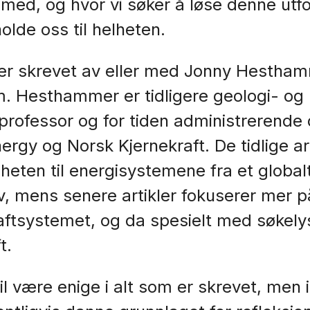
 med, og hvor vi søker å løse denne utf
olde oss til helheten.
 er skrevet av eller med Jonny Hestha
. Hesthammer er tidligere geologi- og
professor og for tiden administrerende d
ergy og Norsk Kjernekraft. De tidlige ar
lheten til energisystemene fra et global
v, mens senere artikler fokuserer mer p
aftsystemet, og da spesielt med søkely
t.
vil være enige i alt som er skrevet, men