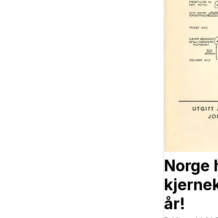
Norge 
kjerne
år!