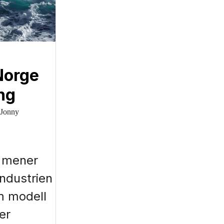
Norge
ng
 Jonny
t mener
industrien
m modell
er