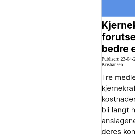
Kjerne
forutse
bedre 
Publisert:
23-04-
Kristiansen
Tre medl
kjernekra
kostnadene
bli langt
anslagene
deres kon