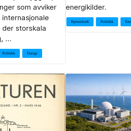
inger som avviker
energikilder.
a internasjonale
Kjernekraft
Politikk
Ene
, der storskala
g, …
Politikk
Energi