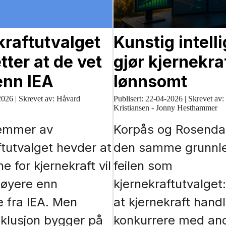
kraftutvalget
Kunstig intell
tter at de vet
gjør kjernekra
enn IEA
lønnsomt
2026
|
Skrevet av: Håvard
Publisert:
22-04-2026
|
Skrevet av:
Kristiansen - Jonny Hesthammer
emmer av
Korpås og Rosendah
ftutvalget hevder at
den samme grunnl
 for kjernekraft vil
feilen som
 høyere enn
kjernekraftutvalget:
 fra IEA. Men
at kjernekraft hand
klusjon bygger på
konkurrere med an