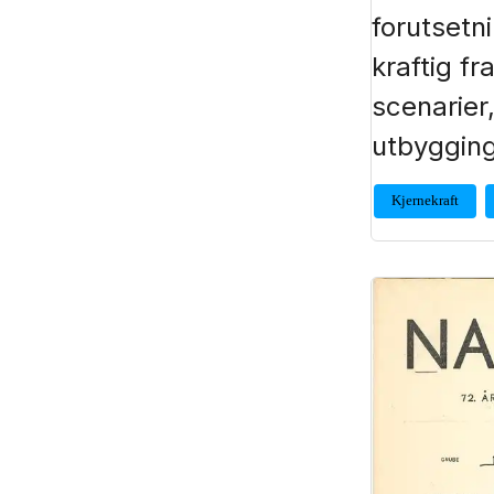
forutsetn
kraftig fr
scenarier
utbyggin
Kjernekraft