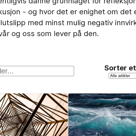
entligvis danne grunnlaget for refleksjo
skusjon - og hvor det er enighet om det 
llutslipp med minst mulig negativ innvir
vår og oss som lever på den.
Sorter e