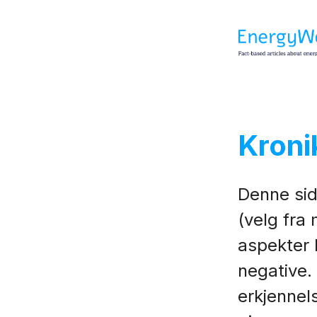
Kroni
Denne sid
(velg fra
aspekter k
negative.
erkjennel