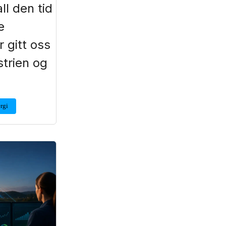
ll den tid
e
 gitt oss
trien og
rgi