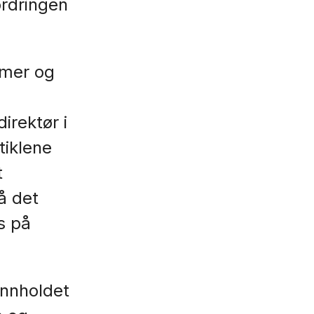
ordringen
mmer og
irektør i
tiklene
t
å det
s på
 innholdet