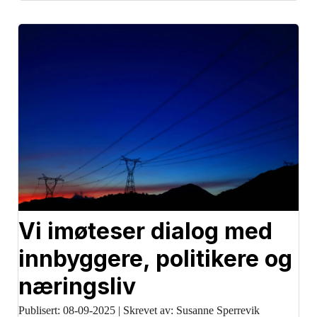
Vi imøteser dialog med
innbyggere, politikere og
næringsliv
Publisert:
08-09-2025
|
Skrevet av: Susanne Sperrevik