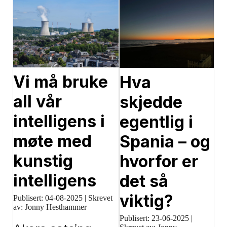
Vi må bruke
Hva
all vår
skjedde
intelligens i
egentlig i
møte med
Spania – og
kunstig
hvorfor er
intelligens
det så
viktig?
Publisert:
04-08-2025
|
Skrevet
av: Jonny Hesthammer
Publisert:
23-06-2025
|