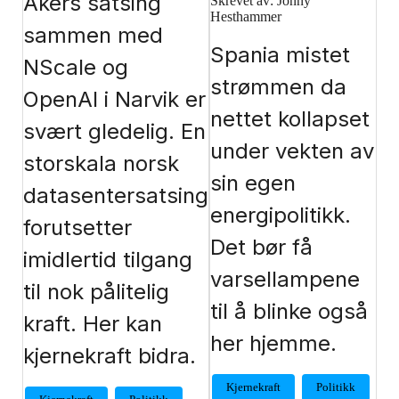
Akers satsing
Skrevet av: Jonny
Hesthammer
sammen med
Spania mistet
NScale og
strømmen da
OpenAI i Narvik er
nettet kollapset
svært gledelig. En
under vekten av
storskala norsk
sin egen
datasentersatsing
energipolitikk.
forutsetter
Det bør få
imidlertid tilgang
varsellampene
til nok pålitelig
til å blinke også
kraft. Her kan
her hjemme.
kjernekraft bidra.
Kjernekraft
Politikk