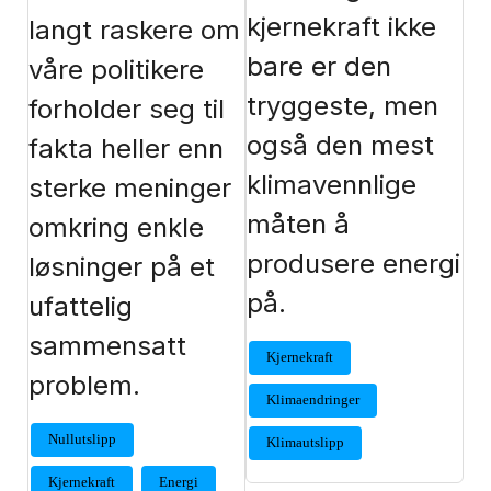
kjernekraft ikke
langt raskere om
bare er den
våre politikere
tryggeste, men
forholder seg til
også den mest
fakta heller enn
klimavennlige
sterke meninger
måten å
omkring enkle
produsere energi
løsninger på et
på.
ufattelig
sammensatt
Kjernekraft
problem.
Klimaendringer
Nullutslipp
Klimautslipp
Kjernekraft
Energi