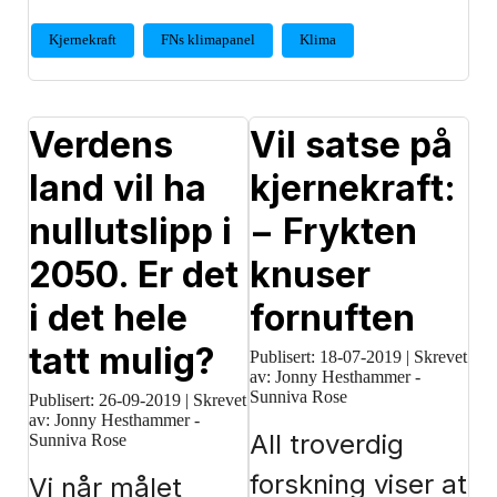
Kjernekraft
FNs klimapanel
Klima
Verdens
Vil satse på
land vil ha
kjernekraft:
nullutslipp i
− Frykten
2050. Er det
knuser
i det hele
fornuften
tatt mulig?
Publisert:
18-07-2019
|
Skrevet
av: Jonny Hesthammer -
Sunniva Rose
Publisert:
26-09-2019
|
Skrevet
av: Jonny Hesthammer -
All troverdig
Sunniva Rose
forskning viser at
Vi når målet