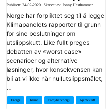
Publisert:
24-02-2020
|
Skrevet av: Jonny Hesthammer
Norge har forpliktet seg til å legge
Klimapanelets rapporter til grunn
for sine beslutninger om
utslippskutt. Like fullt preges
debatten av «worst case»-
scenarioer og alternative
løsninger, hvor konsekvensen kan
bli at vi ikke når nullutslippsmålet,
…
Energi
Klima
Fornybar energi
Kjernekraft