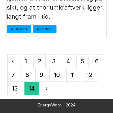
sikt, og at thoriumkraftverk ligger
langt fram i tid.
Klimapanel
Kjernekraft
‹
1
2
3
4
5
6
7
8
9
10
11
12
13
14
›
EnergyWord - 2024